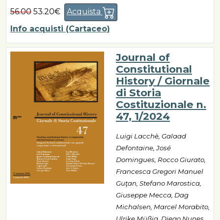
56.00
53.20€
Acquista
Info acquisti (Cartaceo)
Journal of
Constitutional
History / Giornale
di Storia
Costituzionale n.
47, 1/2024
Luigi Lacchè, Galaad
Defontaine, José
Domingues, Rocco Giurato,
Francesca Gregori Manuel
Guţan, Stefano Marostica,
Giuseppe Mecca, Dag
Michalsen, Marcel Morabito,
Ulrike Müßig, Diego Nunes,