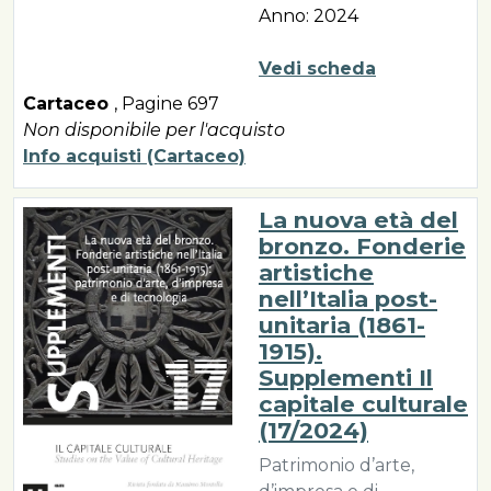
Anno: 2024
Vedi scheda
Cartaceo
,
Pagine 697
Non disponibile per l'acquisto
Info acquisti (Cartaceo)
La nuova età del
bronzo. Fonderie
artistiche
nell’Italia post-
unitaria (1861-
1915).
Supplementi Il
capitale culturale
(17/2024)
Patrimonio d’arte,