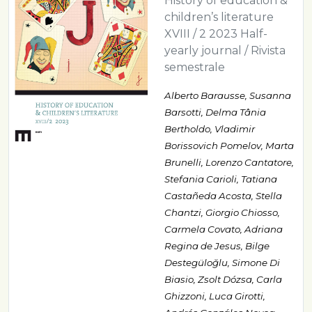
History of education &
children’s literature
XVIII / 2 2023 Half-
yearly journal / Rivista
semestrale
Alberto Barausse, Susanna
Barsotti, Delma Tânia
Bertholdo, Vladimir
Borissovich Pomelov, Marta
Brunelli, Lorenzo Cantatore,
Stefania Carioli, Tatiana
Castañeda Acosta, Stella
Chantzi, Giorgio Chiosso,
Carmela Covato, Adriana
Regina de Jesus, Bilge
Destegüloğlu, Simone Di
Biasio, Zsolt Dózsa, Carla
Ghizzoni, Luca Girotti,