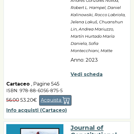
Andrés Gonzáles Novoa,
Robert L. Hampel, Daniel
Kalinowski, Rocco Labriola,
Jelena Lakuš, Chuanshun
Lin, Andrea Mariuzzo,
Martín Hurtado María
Daniela, Sofia
Montecchiani, Matte
Anno: 2023
Vedi scheda
Cartaceo
,
Pagine 545
ISBN: 978-88-6056-875-5
56.00
53.20€
Acquista
Info acquisti (Cartaceo)
Journal of