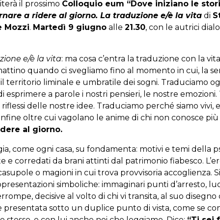
iterà il prossimo
Colloquio eum “Dove iniziano le stor
rnare a ridere al giorno. La traduzione e/è la vita
di
S
e Mozzi
.
Martedì 9 giugno
alle
21.30
, con le autrici dia
zione e/è la vita
: ma cosa c’entra la traduzione con la vi
attino quando ci svegliamo fino al momento in cui, la se
 territorio liminale e umbratile dei sogni. Traduciamo og
 di esprimere a parole i nostri pensieri, le nostre emozio
i riflessi delle nostre idee. Traduciamo perché siamo viv
onfine oltre cui vagolano le anime di chi non conosce più 
dere al giorno.
a, come ogni casa, su fondamenta: motivi e temi della ps
 e corredati da brani attinti dal patrimonio fiabesco. L’ero
 casupole o magioni in cui trova provvisoria accoglienza
resentazioni simboliche: immaginari punti d’arresto, luog
mpe, decisive al volto di chi vi transita, al suo disegno o
è presentata sotto un duplice punto di vista, come se cont
e stesso, e con lui anche noi che leggiamo. Dice:
“Ti sei