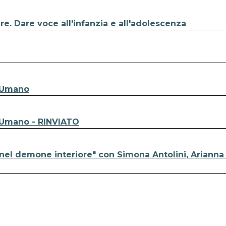
re. Dare voce all'infanzia e all'adolescenza
l'Umano
l'Umano - RINVIATO
 nel demone interiore" con Simona Antolini, Ariann