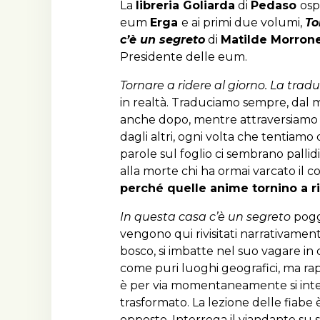
La
libreria Goliarda
di
Pedaso
osp
eum
Erga
e ai primi due volumi,
To
c’è un segreto
di
Matilde Morron
Presidente delle eum.
Tornare a ridere al giorno. La tradu
in realtà. Traduciamo sempre, dal m
anche dopo, mentre attraversiamo il
dagli altri, ogni volta che tentiamo
parole sul foglio ci sembrano pallid
alla morte chi ha ormai varcato il c
perché quelle anime tornino a ri
In questa casa c’è un segreto
poggi
vengono qui rivisitati narrativamente
bosco, si imbatte nel suo vagare in
come puri luoghi geografici, ma rapp
è per via momentaneamente si interro
trasformato. La lezione delle fiabe 
opposto. Interroga il viandante su s