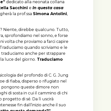
ie”
dedicato alla neonata collana
tella Sacchini
e
In questa casa
logherà la prof.ssa
Simona Antolini
,
ta? Niente, direbbe qualcuno. Tutto,
ra, sprofondiamo nel sonno, e forse
ni volta che proviamo a farci capire
ni. Traduciamo quando scriviamo e le
i, e traduciamo anche per strappare
la luce del giorno.
Traduciamo
icologia del profondo di C. G. Jung
e di fiaba, disperso o rifugiato nel
. Si pongono queste dimore non
hi di sosta in cui il cammino di chi
 progetto di sé. Da lì uscirà
enesse fin dall’inizio anche il suo
 fatto questa domanda?”
.