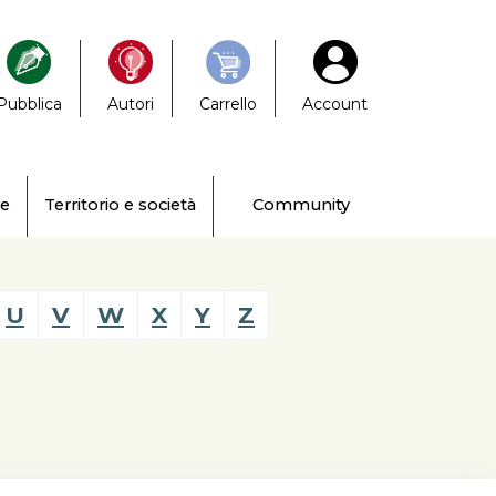
Pubblica
Autori
Carrello
Account
ne
Territorio e società
Community
U
V
W
X
Y
Z