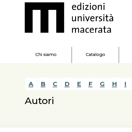
Chi siamo
Catalogo
A
B
C
D
E
F
G
H
I
Autori