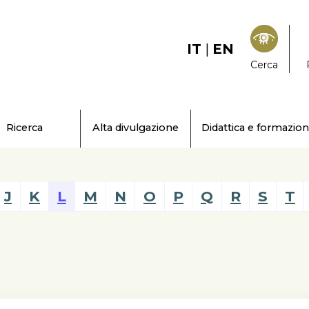
IT
|
EN
Cerca
Ricerca
Alta divulgazione
Didattica e formazio
J
K
L
M
N
O
P
Q
R
S
T