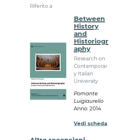
Riferito a
Between
History
and
Historiogr
aphy
Research on
Contemporar
y Italian
University
Pomante
Luigiaurelio
Anno: 2014
Vedi scheda
Altre recensioni