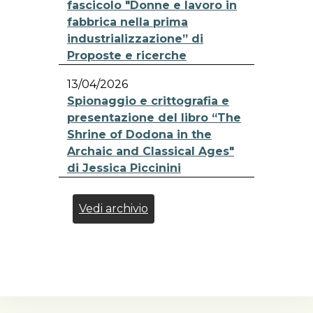
fascicolo "Donne e lavoro in
fabbrica nella prima
industrializzazione” di
Proposte e ricerche
13/04/2026
Spionaggio e crittografia e
presentazione del libro “The
Shrine of Dodona in the
Archaic and Classical Ages"
di Jessica Piccinini
Vedi archivio