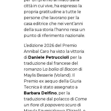
città in cui vive, ha espresso la
propria gratitudine a tutte le
persone che lavorano per la
casa editrice che nei vent’anni
della sua storia l’hanno resa un
punto di riferimento nazionale.
L’edizione 2026 del Premio
Annibal Caro ha visto la vittoria
di
Daniele Petruccioli
per la
traduzione dal francese del
romanzo L
a balia di Bacon
di
Maylis Besserie (Voland). Il
Premio ex aequo della Giuria
Tecnica è stato assegnato a
Barbara Delfino
, per la
traduzione dal polacco di
Come
un fiore di papavero scuro
di
Maryla Szymiczkowa (Rizzoli), e