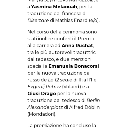
a
Yasmina Melaouah
, per la
traduzione dal francese di
Disertare
di Mathias Énard (e/o).
Nel corso della cerimonia sono
stati inoltre conferiti il Premio
alla carriera ad
Anna Ruchat
,
tra le più autorevoli traduttrici
dal tedesco, e due menzioni
speciali a
Emanuela Bonacorsi
per la nuova traduzione dal
russo de
Le 12 sedie
di Il’ja Il’f e
Evgenij Petrov
(Voland) e a
Giusi Drago
per la nuova
traduzione dal tedesco di
Berlin
Alexanderplatz
di Alfred Döblin
(Mondadori).
La premiazione ha concluso la