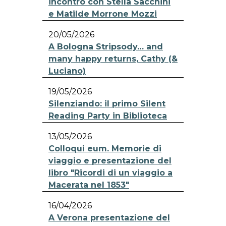
incontro con Stella Sacchini
e Matilde Morrone Mozzi
20/05/2026
A Bologna Stripsody… and
many happy returns, Cathy (&
Luciano)
19/05/2026
Silenziando: il primo Silent
Reading Party in Biblioteca
13/05/2026
Colloqui eum. Memorie di
viaggio e presentazione del
libro "Ricordi di un viaggio a
Macerata nel 1853"
16/04/2026
A Verona presentazione del