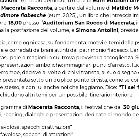
razioni”
è il titolo dell’incontro che le
eum edizioni uni
i
Macerata Racconta
, a partire
dal volume di
Matilde M
i dimore fiabesche
(eum, 2025), un libro che intreccia im
ore
18,00
presso l’
Auditorium San Rocco
di
Macerata
, 
ma la postfazione del volume, e
Simona Antolini
, presid
a, come ogni casa, su fondamenta: motivi e temi della ps
 e corredati da brani attinti dal patrimonio fiabesco. L’ero
 casupole o magioni in cui trova provvisoria accoglienza
resentazioni simboliche: immaginari punti d’arresto, luog
mpe, decisive al volto di chi vi transita, al suo disegno o
è presentata sotto un duplice punto di vista, come se cont
e stesso, e con lui anche noi che leggiamo. Dice:
“Ti sei
hiudono altri temi per un possibile itinerario interiore.
rogramma di
Macerata Racconta
, il festival che dal
30 gi
i, reading, dialoghi e presentazioni dedicate al mondo dei l
avolose, specchi di attrazioni"
avolose, specchi di attrazioni"