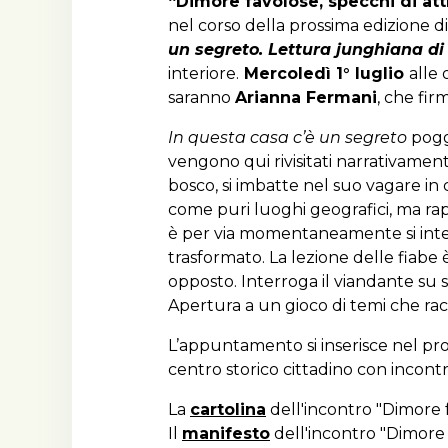
“Dimore favolose, specchi di att
nel corso della prossima edizione d
un segreto
. Lettura junghiana d
interiore.
Mercoledì 1° luglio
alle 
saranno
Arianna Fermani
, che fir
In questa casa c’è un segreto
poggi
vengono qui rivisitati narrativamente
bosco, si imbatte nel suo vagare in
come puri luoghi geografici, ma rapp
è per via momentaneamente si interro
trasformato. La lezione delle fiabe 
opposto. Interroga il viandante su s
Apertura a un gioco di temi che racc
L’appuntamento si inserisce nel p
centro storico cittadino con incontr
La
cartolina
dell'incontro "Dimore f
Il
manifesto
dell'incontro "Dimore f