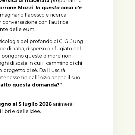
versità di macerata
proporranno
orrone Mozzi
,
In questa casa c’è
maginario fiabesco e ricerca
in conversazione con l’autrice
ente delle eum.
icologia del profondo di C. G. Jung
e di fiaba, disperso o rifugiato nel
. Si pongono queste dimore non
hi di sosta in cui il cammino di chi
 progetto di sé. Da lì uscirà
enesse fin dall’inizio anche il suo
 fatto questa domanda?”
.
ugno al 5 luglio 2026
animerà il
ibri e delle idee.