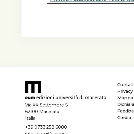
Contatt
Privacy
Mappa d
Dichiara
Via XX Settembre 5
Feedbac
62100 Macerata
Crediti
Italia
+39.0733.258.6080
info.ceum@unimc.it