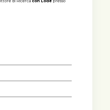
ttore di Ricerca
con Lode
presso