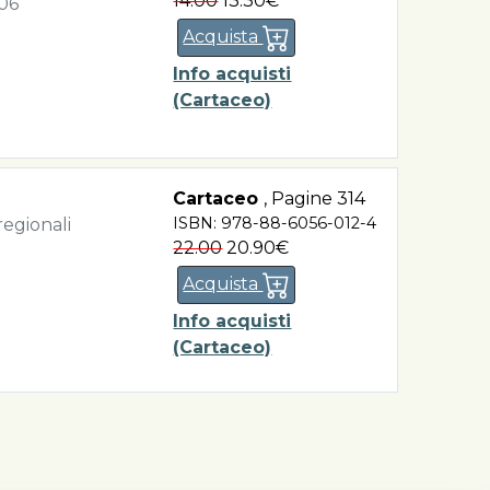
14.00
13.30€
006
Acquista
Info acquisti
(Cartaceo)
Cartaceo
,
Pagine 314
ISBN: 978-88-6056-012-4
 regionali
22.00
20.90€
Acquista
Info acquisti
(Cartaceo)