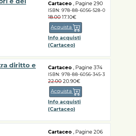
ri e dei
Cartaceo
,
Pagine 290
ISBN: 978-88-6056-528-0
18.00
17.10€
Acquista
Info acquisti
(Cartaceo)
a diritto e
Cartaceo
,
Pagine 374
ISBN: 978-88-6056-345-3
22.00
20.90€
Acquista
Info acquisti
(Cartaceo)
Cartaceo
,
Pagine 206