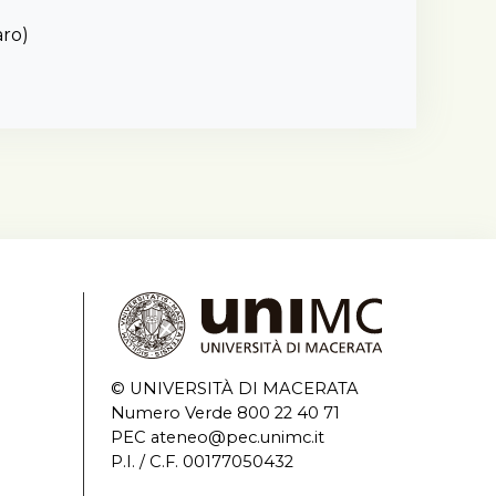
lgendo
aro)
rio e
ionale),
re
iderio e
© UNIVERSITÀ DI MACERATA
Numero Verde 800 22 40 71
PEC ateneo@pec.unimc.it
P.I. / C.F. 00177050432