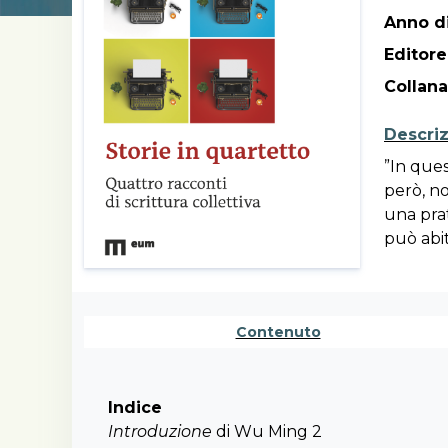
Anno di
Editore
Collana
Descri
”In que
però, no
una prat
può abit
accoglie
Questo v
offerti 
Contenuto
danze e 
passando
riprende
legami, 
Indice
muovono
Introduzione
di Wu Ming 2