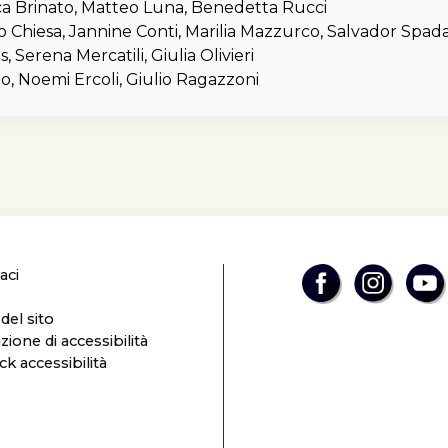
tituzione di un’esperienza di condivisione.
cca Brinato, Matteo Luna, Benedetta Rucci
rso di scrittura collettiva, guidato da Wu Ming 2 coinvo
Chiesa, Jannine Conti, Marilia Mazzurco, Salvador Spad
e allievi di ASSI (l’Alleanza delle Scuole di Studi Superiori
, Serena Mercatili, Giulia Olivieri
tarie interne agli Atenei che offreno, al sistema universita
ato, Noemi Ercoli, Giulio Ragazzoni
e italiano, un’alta formazione-interdisciplinare e internaz
odo di alcuni mesi, in una serie di incontri, ha fatto nasce
onoscenze e sviluppato competenze, alimentando il des
tà di costruire insieme...."
ione, Carla Danani
aci
el sito
zione di accessibilità
k accessibilità