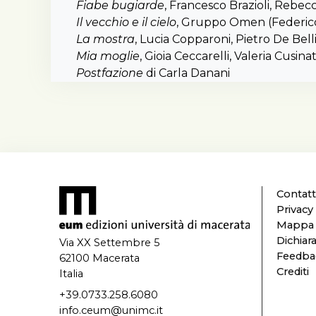
È la res
Fiabe bugiarde
, Francesco Brazioli, Rebe
Il perco
Il vecchio e il cielo
, Gruppo Omen (Federico 
allieve 
La mostra
, Lucia Copparoni, Pietro De Bellis
Universi
Mia moglie
, Gioia Ceccarelli, Valeria Cusin
cultural
Postfazione
di Carla Danani
nello sn
nuove c
la capaci
Postfaz
Contatt
Privacy
Mappa d
Dichiara
Via XX Settembre 5
Feedbac
62100 Macerata
Crediti
Italia
+39.0733.258.6080
info.ceum@unimc.it