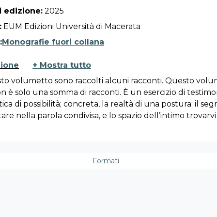
 edizione:
2025
:
EUM Edizioni Università di Macerata
:
Monografie fuori collana
zione
+ Mostra tutto
sto volumetto sono raccolti alcuni racconti. Questo volu
n è solo una somma di racconti. È un esercizio di testimo
ica di possibilità; concreta, la realtà di una postura: il seg
are nella parola condivisa, e lo spazio dell’intimo trovarvi
nza e, nell’accoglienza, non perdersi ma finalmente rico
olumetto è l’intessitura di relazioni e di incontri che si s
reciprocamente ispirazione, hanno trovato il ritmo guidan
Formati
cedendo il passo: che ora – in forma di stampa – parlano
 parola. Nasce dall’intreccio narrativo che, come nella vi
 e trasforma, custodisce e consegna, lascia e accoglie. Mo
su diversi timbri e di differente intensità, lo attraversano 
, lo tengono insieme e lo hanno fatto nascere.