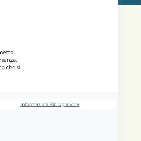
metto,
nianza,
no che si
noscersi.
ono
do le
Informazioni Bibliografiche
 ancora
ta,
lti
e lo