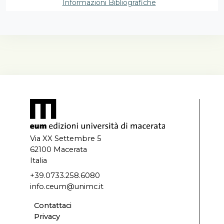
Informazioni Bibliografiche
ser-rato tra progettazione, didattica e tecnologie.
Particolare importanza hanno le tematiche della
standardizzazione e della qualità dell’e-learning.
L’evento maceratese vuole essere un momento di
confronto fra le diverse anime dell’eLearning ed uno
strumento di scambio di esperienze fra contesti più
attenti agli aspetti didattici o tecnologici o politico-
organizzativi.
Note
II tomi
Via XX Settembre 5
62100 Macerata
Italia
+39.0733.258.6080
info.ceum@unimc.it
Contattaci
Privacy