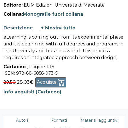
Editore:
EUM Edizioni Università di Macerata
Collana:
Monografie fuori collana
Descrizione
+ Mostra tutto
eLearning is coming out from its experimental phase
and it is beginning with full degrees and programs in
the University and business world. This process
requires an integrated approach between design,
didactics and technologies. A particular importance is
Cartaceo
,
Pagine 1116
given to standardisation and quality in e-learning.
ISBN: 978-88-6056-073-5
The Macerata’s event was an opportunity of
29.50
28.03€
Acquista
discussion between the different components of
eLearning and an exchange of experiences between
Info acquisti (Cartaceo)
the instructional, technological, political and
organizational aspects.
L’eLearning esce dalla fase sperimentale ed entra a
pieno titolo nella formazione universitaria ed
Autori
Formati
Materiali aggiuntivi
aziendale. Questo processo richiede un confronto