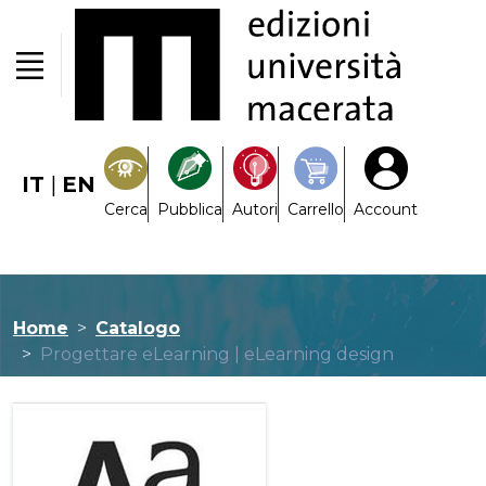
IT
|
EN
Cerca
Pubblica
Autori
Carrello
Account
Home
Catalogo
Progettare eLearning | eLearning design