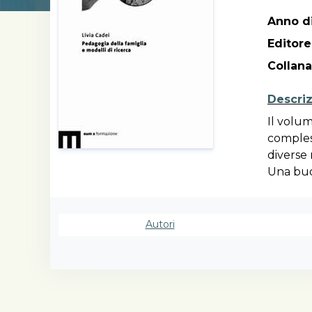
Anno di
Editore
Collana
Descri
Il volum
compless
diverse 
Una buo
specific
Pensare 
adottare
Autori
protagon
delle de
dell’edu
Per la f
le risor