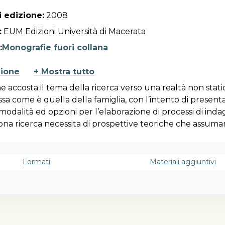
 edizione:
2008
:
EUM Edizioni Università di Macerata
:
Monografie fuori collana
zione
+ Mostra tutto
e accosta il tema della ricerca verso una realtà non stati
a come è quella della famiglia, con l’intento di present
modalità ed opzioni per l’elaborazione di processi di inda
na ricerca necessita di prospettive teoriche che assum
a posizione rispetto a ciò che vale la pena indagare e con
pedagogicamente la ricerca rivolta alla famiglia signific
 una prospettiva che privilegia il potenziamento ed il
Formati
Materiali aggiuntivi
ismo delle risorse educative familiari. Il rigore metodol
cisioni e delle azioni impiegate sarà valutato sempre in 
cazione familiare, alla quale la ricerca assegna dignità sci
amiglia, la ricerca articola interventi formativi volti a pr
se del nucleo domestico e a valorizzare le conoscenze e l