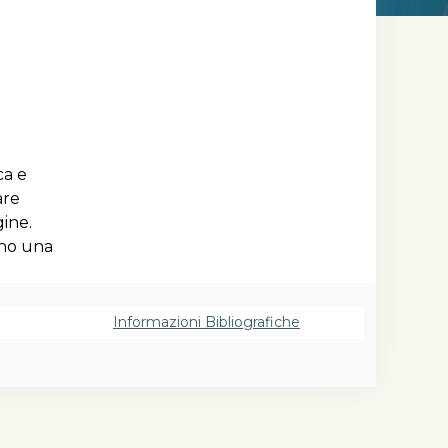
ca e
are
gine.
ano una
oscere.
a
Informazioni Bibliografiche
ogico
funzione
entifica.
omuovere
e