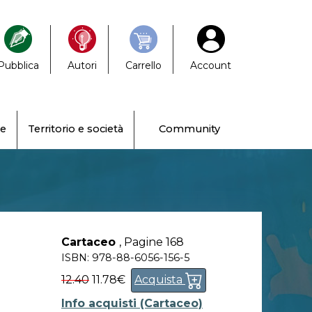
Pubblica
Autori
Carrello
Account
ne
Territorio e società
Community
Cartaceo
,
Pagine 168
ISBN: 978-88-6056-156-5
12.40
11.78€
Acquista
Info acquisti (Cartaceo)