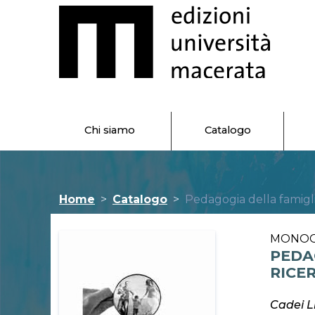
Chi siamo
Catalogo
Home
Catalogo
Pedagogia della famigli
MONO
PEDA
RICE
Cadei L