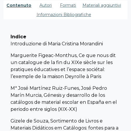
esempi di differenti approcci per studiare la fonte
Contenuto
Autori
Formati
Materiali aggiuntivi
rappresentata dai cataloghi. Ne emerge un lavoro
ricco e complementare rispetto ad arco temporale,
Informazioni Bibliografiche
esperienze e profilo geografico. Il volume intende
contribuire al dibattito internazionale offrendo alla
comunità scientifica una analisi puntuale dei
Indice
cataloghi di alcune delle più storiche e significative
Introduzione di Maria Cristina Morandini
Ditte che si sono dedicate alla produzione e
Marguerite Figeac-Monthus, Ce que nous dit
commercializzazione di oggetti didattici e nel
un catalogue de la fin du XIXe siècle sur les
contempo uno studio capace di portare in luce
pratiques éducatives et l’espace sociétal:
nuove possibili direzioni di ricerca. Il lavoro restituisce
l’exemple de la maison Deyrolle à Paris
in questo modo un quadro internazionale di date,
nomi di produttori e tipologie di oggetti che hanno
Mª José Martínez Ruiz-Funes, José Pedro
segnato l’avvio della produzione di sussidi didattici,
Marín Murcia, Génesis y desarrollo de los
oltre a far emergere i punti di contatto e le
catálogos de material escolar en España en el
differenze tra paesi così come le “rotte” del mercato
periodo entre siglos (XIX-XX)
delle prime tecnologie educative.
Gizele de Souza, Sortimento de Livros e
Note
Materiais Didáticos em Catálogos: fontes para a