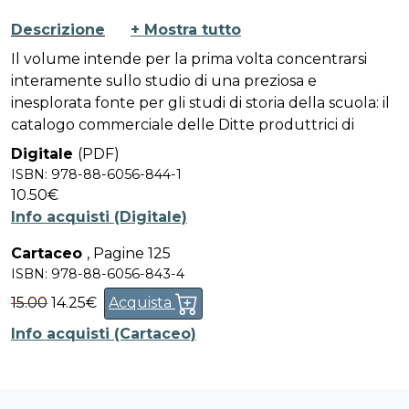
Descrizione
+ Mostra tutto
Il volume intende per la prima volta concentrarsi
interamente sullo studio di una preziosa e
inesplorata fonte per gli studi di storia della scuola: il
catalogo commerciale delle Ditte produttrici di
sussidi didattici. Nel recente filone internazionale di
Digitale
(PDF)
studi dedicato alla materialità scolastica, il catalogo
ISBN: 978-88-6056-844-1
dei materiali didattici rappresenta una fonte
10.50€
polivalente capace di restituirci dinamiche e direzioni
Info acquisti (Digitale)
di sviluppo di un mercato in grado di rappresentare
Cartaceo
,
Pagine 125
la cultura scolastica attraverso i suoi oggetti. I lavori
ISBN: 978-88-6056-843-4
di studiosi di differenti paesi raccolti in
Looking for the
First “Educational Technologies”: Commercial
15.00
14.25€
Acquista
Catalogues as Sources for the Study of the Birth of
Info acquisti (Cartaceo)
School Materialities
offrono non solo dati significativi
derivanti dall’indagine sui cataloghi e sui materiali
didattici prodotti dalle singole Ditte, ma anche