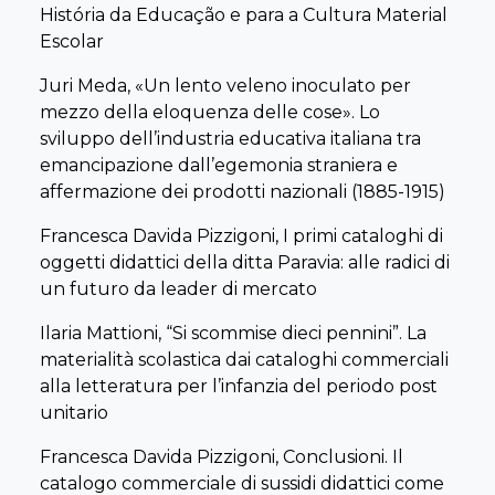
Thesaurus Scholae. Fonti e studi sul patrimonio
História da Educação e para a Cultura Material
storico-educativo /
Thesaurus Scholae. Sources and
Escolar
studies on school heritage
Studi /
Studies
Juri Meda, «Un lento veleno inoculato per
6
mezzo della eloquenza delle cose». Lo
Collana diretta da /
Series directed by
Anna Ascenzi,
sviluppo dell’industria educativa italiana tra
, Elisabetta Patrizi
Gianfranco
Bandini
emancipazione dall’egemonia straniera e
affermazione dei prodotti nazionali (1885-1915)
Il sito della collana:
http://www.sipse.eu/collana-
thesaurus-scholae
Francesca Davida Pizzigoni, I primi cataloghi di
oggetti didattici della ditta Paravia: alle radici di
In copertina: illustrazione di Angoletta per
Il
un futuro da leader di mercato
giornalino della Domenica
, Anno XIII, n. 19, 15 ottobre
1925
Ilaria Mattioni, “Si scommise dieci pennini”. La
materialità scolastica dai cataloghi commerciali
alla letteratura per l’infanzia del periodo post
unitario
Francesca Davida Pizzigoni, Conclusioni. Il
catalogo commerciale di sussidi didattici come