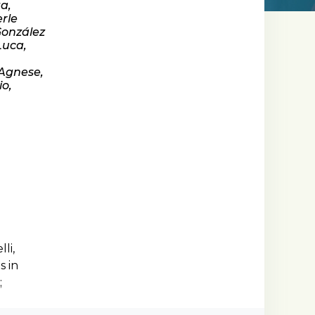
a,
erle
González
Luca,
 Agnese,
io,
li,
s in
;
from