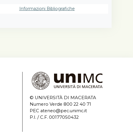
lio
to;
Informazioni Bibliografiche
Chiosso,
no
history;
te
 Scuole
se,
e
istory
l
ian
zo
© UNIVERSITÀ DI MACERATA
ppe
Numero Verde 800 22 40 71
vecento
PEC ateneo@pec.unimc.it
 La
P.I. / C.F. 00177050432
Sources
to della