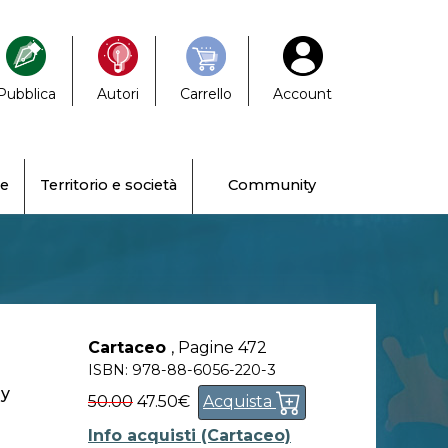
Pubblica
Autori
Carrello
Account
ne
Territorio e società
Community
Cartaceo
,
Pagine 472
ISBN: 978-88-6056-220-3
ly
50.00
47.50€
Acquista
Info acquisti (Cartaceo)