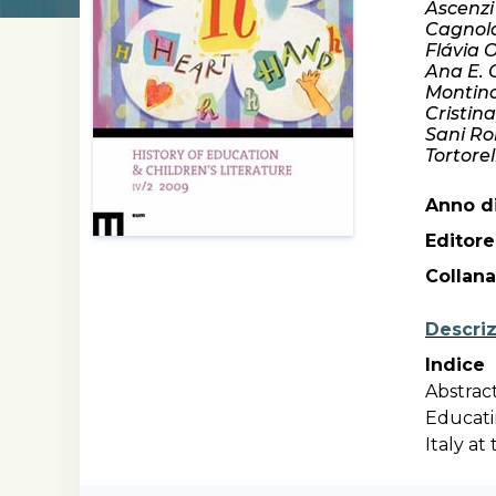
Ascenzi
Cagnola
Flávia 
Ana E. 
Montino
Cristin
Sani Ro
Tortorel
Anno di
Editore
Collana
Descri
Indice
Abstract
Educatin
Italy at
Stefano