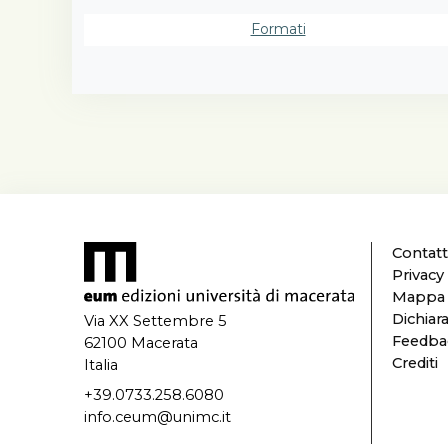
Adam Sm
Pomante
Formati
Teresa G
Gli scri
Corrêa W
Simonett
racconta
Comune d
Serali e
L’educaz
dell’Ott
Contatt
and of 
Privacy
exercise
Mappa d
educati
Dichiara
Via XX Settembre 5
Milani; 
Feedbac
62100 Macerata
Lombard
Crediti
Italia
di front
+39.0733.258.6080
tricompl
info.ceum@unimc.it
and Doc