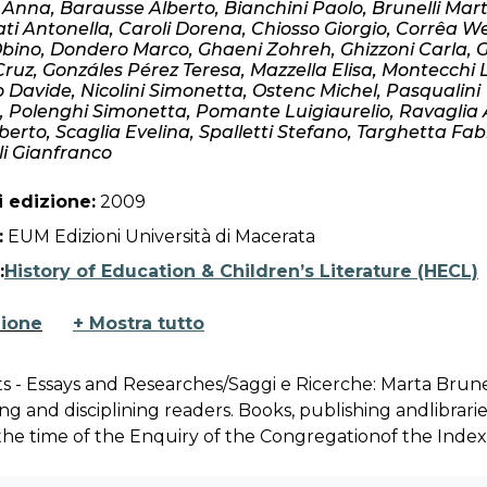
 Anna, Barausse Alberto, Bianchini Paolo, Brunelli Mart
ti Antonella, Caroli Dorena, Chiosso Giorgio, Corrêa W
Obino, Dondero Marco, Ghaeni Zohreh, Ghizzoni Carla, 
Cruz, Gonzáles Pérez Teresa, Mazzella Elisa, Montecchi 
 Davide, Nicolini Simonetta, Ostenc Michel, Pasqualini
a, Polenghi Simonetta, Pomante Luigiaurelio, Ravaglia
berto, Scaglia Evelina, Spalletti Stefano, Targhetta Fab
li Gianfranco
 edizione:
2009
:
EUM Edizioni Università di Macerata
:
History of Education & Children’s Literature (HECL)
zione
+ Mostra tutto
s - Essays and Researches/Saggi e Ricerche: Marta Brunel
g and disciplining readers. Books, publishing andlibrarie
 the time of the Enquiry of the Congregationof the Index
 Spalletti, Education and history of economic thought: 