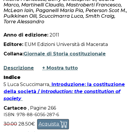
Marco, Martinelli Claudio, Mastroberti Francesco,
McLean Iain, Paganelli Maria Pia, Peterson Scot M.,
Pulkkinen Oili, Scuccimarra Luca, Smith Craig,
Torre Alessandro
Anno di edizione:
2011
Editore:
EUM Edizioni Università di Macerata
Collana:
Giornale di Storia costituzionale
Descrizione
+ Mostra tutto
Indice
5 Luca Scuccimarra,
Introduzione: la costituzione
della società /
Introduction: the constitution of
society
Fondamenti
Cartaceo
,
Pagine 266
17 Alessandro Torre, Il contesto costituzionale
ISBN: 978-88-6056-287-6
dell’Illuminismo scozzese /
The constitutional
30.00
28.50€
Acquista
context of the Scottish Enlightenment