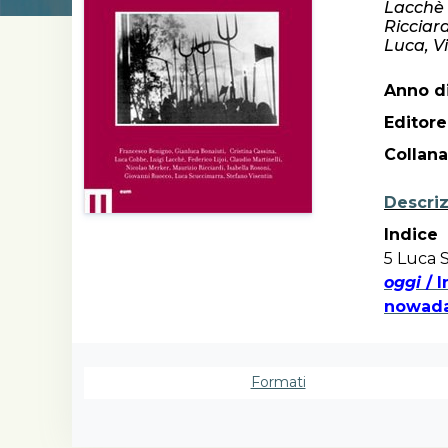
Lacchè L
Ricciar
Luca, V
Anno di
Editore
Collana
Descri
Indice
5 Luca 
oggi
/ I
nowad
Fondam
13 Nico
concett
Formati
Itinerar
31 Stefa