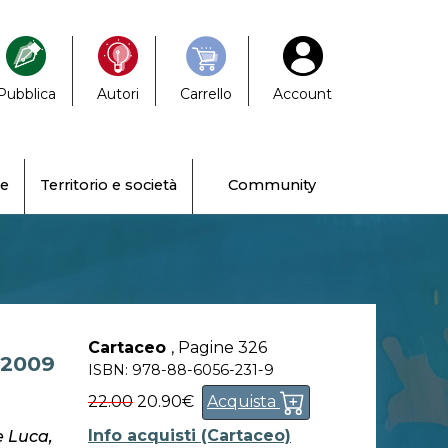
Pubblica
Autori
Carrello
Account
ne
Territorio e società
Community
Cartaceo
,
Pagine 326
 2009
ISBN: 978-88-6056-231-9
22.00
20.90€
Acquista
Info acquisti (Cartaceo)
e Luca,