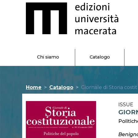
Chi siamo
Catalogo
Home
Catalogo
Giornale di Storia costi
ISSUE
GIORN
Politich
Benigno