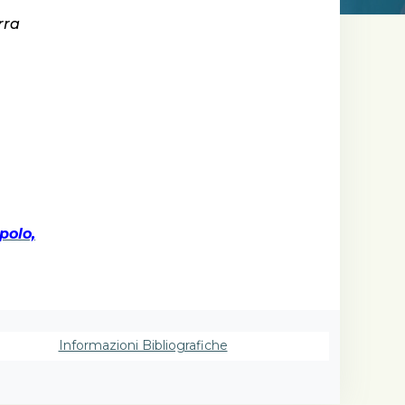
rra
polo,
i
ts)
Informazioni Bibliografiche