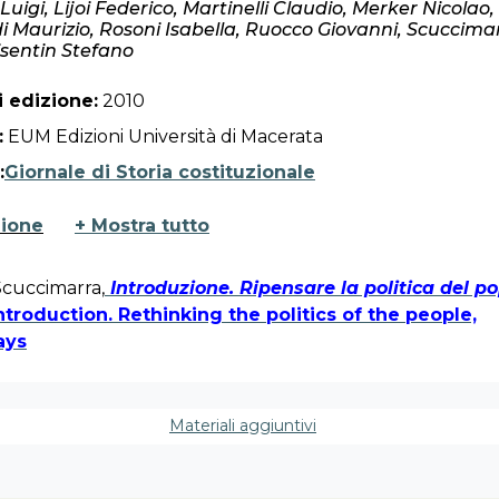
uigi, Lijoi Federico, Martinelli Claudio, Merker Nicolao,
di Maurizio, Rosoni Isabella, Ruocco Giovanni, Scuccima
isentin Stefano
 edizione:
2010
:
EUM Edizioni Università di Macerata
:
Giornale di Storia costituzionale
zione
+ Mostra tutto
Scuccimarra,
Introduzione. Ripensare la politica del po
ntroduction. Rethinking the politics of the people,
ays
enti
lao Merker,
Ma il popolo che cos’è? (per un’analitica de
i)
/ However what’s the people? (analytics of concep
Materiali aggiuntivi
i
no Visentin,
Immaginazione e parzialità. Note