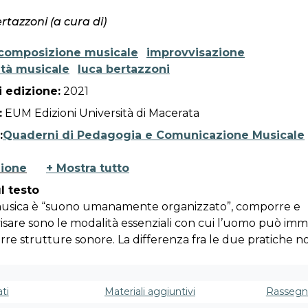
rtazzoni (a cura di)
composizione musicale
improvvisazione
ità musicale
luca bertazzoni
 edizione:
2021
:
EUM Edizioni Università di Macerata
:
Quaderni di Pedagogia e Comunicazione Musicale
zione
+ Mostra tutto
l testo
musica è “suono umanamente organizzato”, comporre e
isare sono le modalità essenziali con cui l’uomo può im
re strutture sonore. La differenza fra le due pratiche no
a come può sembrare, ma nel lessico comune esse indica
odalità di invenzione sonora che si realizzano, rispetti
o differito e in tempo reale. Comporre e improvvisare so
ti
Materiali aggiuntivi
Rassegn
 di comunicazione con cui prende forma la creatività mus