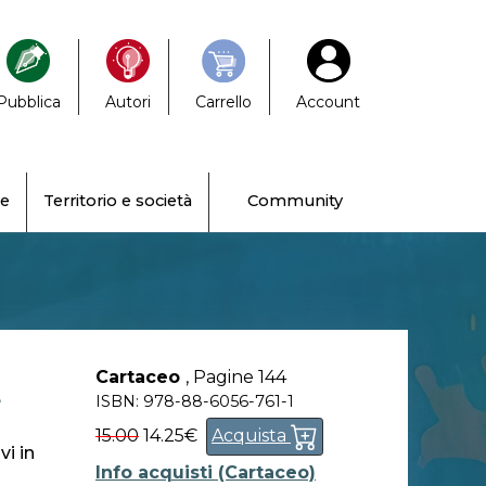
Pubblica
Autori
Carrello
Account
ne
Territorio e società
Community
Cartaceo
,
Pagine 144
E
ISBN: 978-88-6056-761-1
15.00
14.25€
Acquista
i in
Info acquisti (Cartaceo)