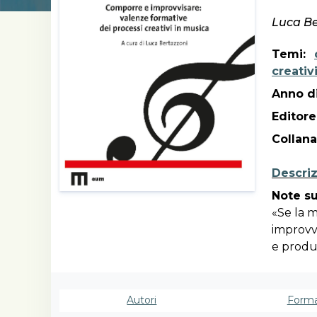
Luca Be
Temi:
creativ
Anno di
Editore
Collana
Descri
Note su
«Se la 
improvv
e produr
scontat
genere m
in temp
Autori
Forma
processi