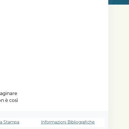
maginare
n è così
no in
vamente,
no
a Stampa
Informazioni Bibliografiche
icale,