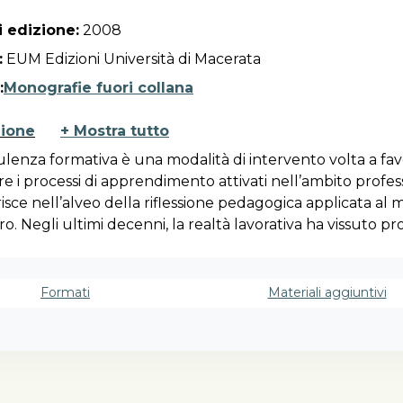
 edizione:
2008
:
EUM Edizioni Università di Macerata
:
Monografie fuori collana
zione
+ Mostra tutto
lenza formativa è una modalità di intervento volta a fav
e i processi di apprendimento attivati nell’ambito profes
erisce nell’alveo della riflessione pedagogica applicata al
ro. Negli ultimi decenni, la realtà lavorativa ha vissuto p
azioni tecnologiche, organizzative, relazionali che hann
 il significato stesso del lavoro, mettendo in luce la stre
one fra realizzazione della persona, esperienza professi
Formati
Materiali aggiuntivi
 lavorativo e comunità di vita. L’attività di consulenza fo
a le persone a riconoscere le loro competenze attraverso
one sull’esperienza e l’elaborazione di nuove pratiche
onali, stili comportamentali e valori. Ciò è espressione di 
o Espansive Learning, un percorso di apprendimento ch