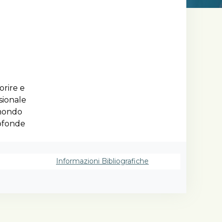
orire e
sionale
 mondo
rofonde
o
tta
onale,
Informazioni Bibliografiche
rmativa
 la
un
e amplia