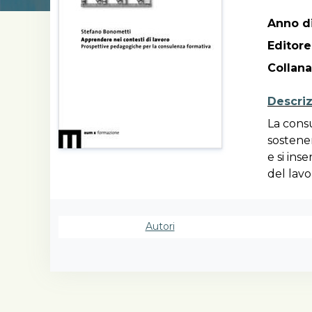
Anno di
Editore
Collana
Descri
La consu
sostener
e si ins
del lavo
trasform
cambiato
connessi
Autori
contesto
sollecit
riflessi
professi
process