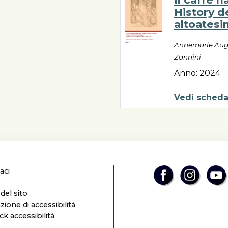
History d
altoatesi
Annemarie Augs
Zannini
Anno: 2024
Vedi sched
aci
el sito
zione di accessibilità
k accessibilità