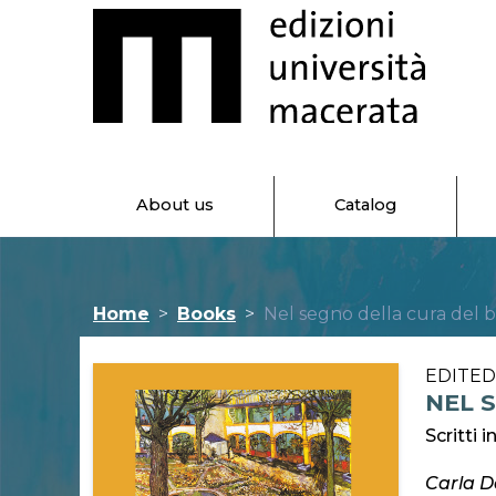
About us
Catalog
Home
Books
Nel segno della cura del 
EDITE
NEL 
Scritti i
Carla Da