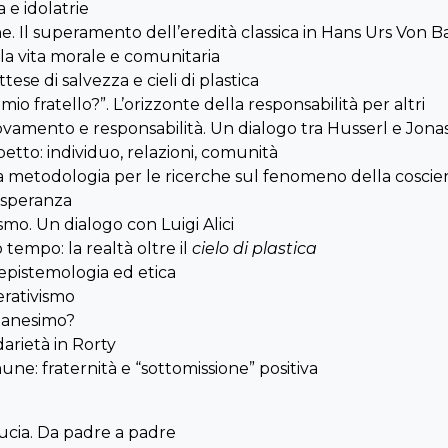
 e idolatrie
 Il superamento dell’eredità classica in Hans Urs Von B
la vita morale e comunitaria
ese di salvezza e cieli di plastica
mio fratello?”. L’orizzonte della responsabilità per altri
ovamento e responsabilità. Un dialogo tra Husserl e Jona
petto: individuo, relazioni, comunità
 Una metodologia per le ricerche sul fenomeno della cosci
a speranza
ismo. Un dialogo con Luigi Alici
o tempo: la realtà oltre il
cielo di plastica
a epistemologia ed etica
erativismo
umanesimo?
darietà in Rorty
ne: fraternità e “sottomissione” positiva
iducia. Da padre a padre