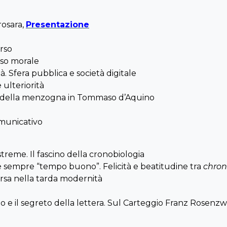
rosara,
Presentazione
orso
nso morale
. Sfera pubblica e società digitale
 ulteriorità
ma della menzogna in Tommaso d’Aquino
omunicativo
estreme. Il fascino della cronobiologia
 è sempre “tempo buono”. Felicità e beatitudine tra
chron
corsa nella tarda modernità
po e il segreto della lettera. Sul Carteggio Franz Rosen