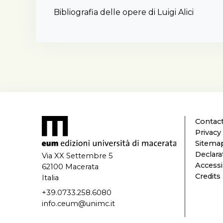
Bibliografia delle opere di Luigi Alici
Contact
Privacy
Sitema
Declarat
Via XX Settembre 5
Accessi
62100 Macerata
Credits
Italia
+39.0733.258.6080
info.ceum@unimc.it