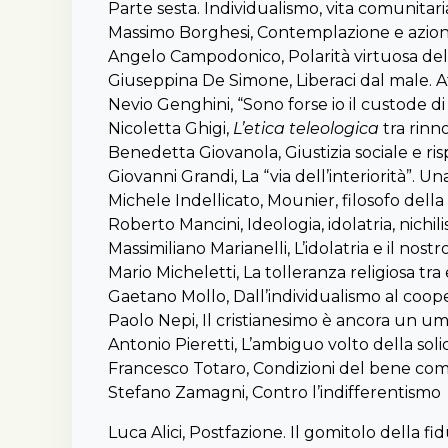
Parte sesta. Individualismo, vita comunitaria
Massimo Borghesi, Contemplazione e azione.
Angelo Campodonico, Polarità virtuosa del
Giuseppina De Simone, Liberaci dal male. Att
Nevio Genghini, “Sono forse io il custode di 
Nicoletta Ghigi,
L’etica teleologica
tra rinn
Benedetta Giovanola, Giustizia sociale e ris
Giovanni Grandi, La “via dell’interiorità”.
Michele Indellicato, Mounier, filosofo dell
Roberto Mancini, Ideologia, idolatria, nichil
Massimiliano Marianelli, L’idolatria e il nostr
Mario Micheletti, La tolleranza religiosa tr
Gaetano Mollo, Dall’individualismo al coop
Paolo Nepi, Il cristianesimo è ancora un 
Antonio Pieretti, L’ambiguo volto della soli
Francesco Totaro, Condizioni del bene comu
Stefano Zamagni, Contro l’indifferentismo
Luca Alici, Postfazione. Il gomitolo della f