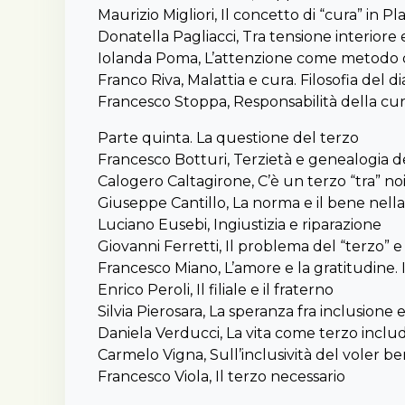
Maurizio Migliori, Il concetto di “cura” in P
Donatella Pagliacci, Tra tensione interiore 
Iolanda Poma, L’attenzione come metodo di
Franco Riva, Malattia e cura. Filosofia del d
Francesco Stoppa, Responsabilità della cura
Parte quinta. La questione del terzo
Francesco Botturi, Terzietà e genealogia del
Calogero Caltagirone, C’è un terzo “tra” noi.
Giuseppe Cantillo, La norma e il bene nella 
Luciano Eusebi, Ingiustizia e riparazione
Giovanni Ferretti, Il problema del “terzo” e 
Francesco Miano, L’amore e la gratitudine. I
Enrico Peroli, Il filiale e il fraterno
Silvia Pierosara, La speranza fra inclusione
Daniela Verducci, La vita come terzo incl
Carmelo Vigna, Sull’inclusività del voler b
Francesco Viola, Il terzo necessario