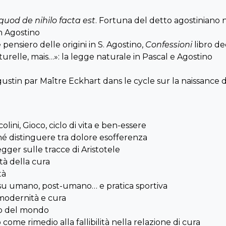
quod de nihilo facta est
. Fortuna del detto agostiniano n
in Agostino
 pensiero delle origini in S. Agostino,
Confessioni
libro d
aturelle, mais…»: la legge naturale in Pascal e Agostino
ustin par Maître Eckhart dans le cycle sur la naissance 
colini, Gioco, ciclo di vita e ben-essere
hé distinguere tra dolore esofferenza
egger sulle tracce di Aristotele
ità della cura
tà
ni su umano, post-umano… e pratica sportiva
modernità e cura
uro del mondo
 come rimedio alla fallibilità nella relazione di cura