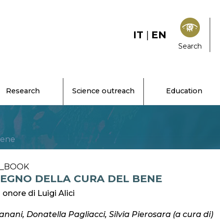
IT
|
EN
Search
Research
Science outreach
Education
bene
D_BOOK
SEGNO DELLA CURA DEL BENE
n onore di Luigi Alici
nani, Donatella Pagliacci, Silvia Pierosara (a cura di)