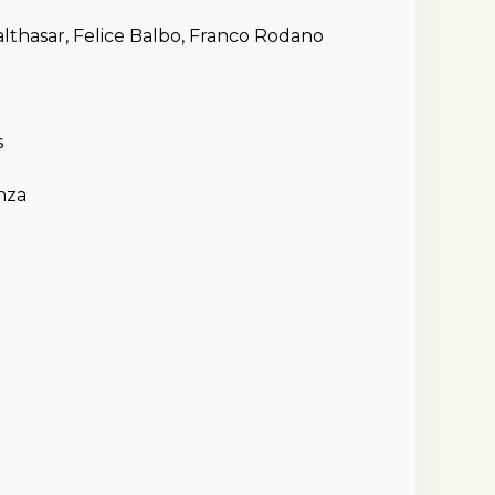
althasar, Felice Balbo, Franco Rodano
s
enza