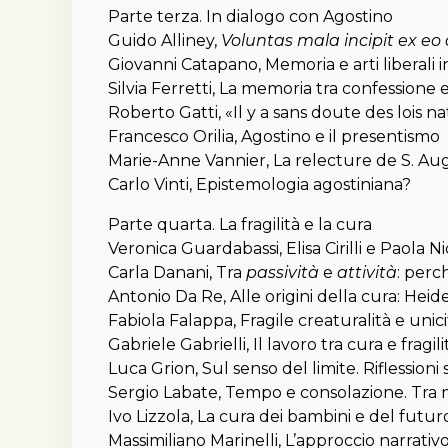
Parte terza. In dialogo con Agostino
Guido Alliney,
Voluntas mala incipit ex eo 
Giovanni Catapano, Memoria e arti liberali 
Silvia Ferretti, La memoria tra confessione e
Roberto Gatti, «Il y a sans doute des lois n
Francesco Orilia, Agostino e il presentismo
Marie-Anne Vannier, La relecture de S. Aug
Carlo Vinti, Epistemologia agostiniana?
Parte quarta. La fragilità e la cura
Veronica Guardabassi, Elisa Cirilli e Paola Ni
Carla Danani, Tra
passività
e
attività
: perc
Antonio Da Re, Alle origini della cura: Heid
Fabiola Falappa, Fragile creaturalità e unic
Gabriele Gabrielli, Il lavoro tra cura e fragili
Luca Grion, Sul senso del limite. Riflessio
Sergio Labate, Tempo e consolazione. Tra 
Ivo Lizzola, La cura dei bambini e del fut
Massimiliano Marinelli, L’approccio narrativo