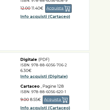
ISBN: 978-88-6056-608-9
12.00
11.40€
Acquista
Info acquisti (Cartaceo)
Digitale
(PDF)
ISBN: 978-88-6056-706-2
6.30€
Info acquisti (Digitale)
Cartaceo
,
Pagine 128
ISBN: 978-88-6056-620-1
9.00
8.55€
Acquista
Info acquisti (Cartaceo)