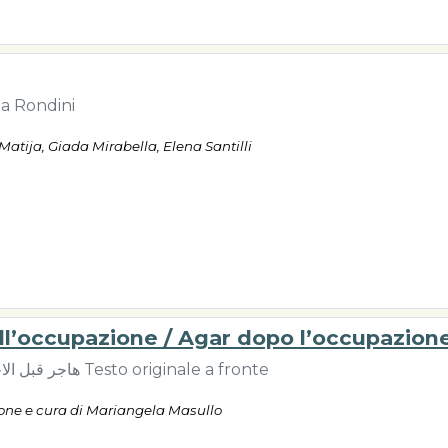
ea Rondini
atija, Giada Mirabella, Elena Santilli
ll’occupazione / Agar dopo l’occupazion
هاجر قبل الاحتلال / هاجر بعد الاحتلال Testo originale a fronte
ione e cura di Mariangela Masullo